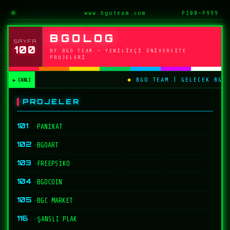
www.bgoteam.com
P100-P999
BGOLOG
SAYFA
100
BY BGO TEAM — YENILIKÇI ÜNIVERSITE
PROJELERI
BGO TEAM | GELECEK BGO 
PROJELER
101
—
PANİKAT
102
—
BGOART
103
—
FREEPSİKO
104
—
BGOCOIN
105
—
BGC MARKET
116
—
ŞANSLI PLAK