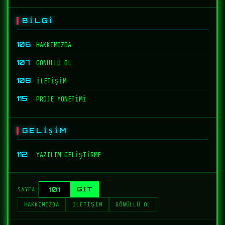
BİLGİ
106
—
HAKKIMIZDA
107
—
GÖNÜLLÜ OL
108
—
İLETİŞİM
115
—
PROJE YÖNETİMİ
GELİŞİM
112
—
YAZILIM GELİŞTİRME
GİT
SAYFA:
HAKKIMIZDA
İLETİŞİM
GÖNÜLLÜ OL