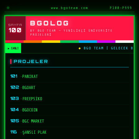
www.bgoteam.com
P100-P999
BGOLOG
SAYFA
100
BY BGO TEAM — YENILIKÇI ÜNIVERSITE
PROJELERI
BGO TEAM | GELECEK BGO
PROJELER
101
—
PANİKAT
102
—
BGOART
103
—
FREEPSİKO
104
—
BGOCOIN
105
—
BGC MARKET
116
—
ŞANSLI PLAK