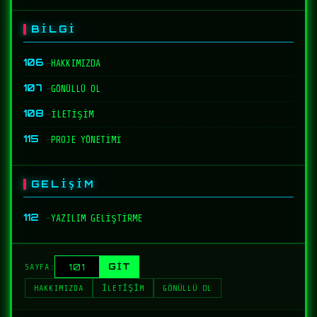
BİLGİ
106
—
HAKKIMIZDA
107
—
GÖNÜLLÜ OL
108
—
İLETİŞİM
115
—
PROJE YÖNETİMİ
GELİŞİM
112
—
YAZILIM GELİŞTİRME
GİT
SAYFA:
HAKKIMIZDA
İLETİŞİM
GÖNÜLLÜ OL